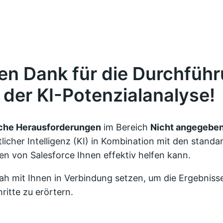
HOME
FAQ
BLOG
KI-
len Dank für die Durchfüh
POTENZIALANALYSE
ANFRAGE
der KI-Potenzialanalyse!
sche Herausforderungen
im Bereich
Nicht angegebe
licher Intelligenz (KI) in Kombination mit den stand
en von Salesforce Ihnen effektiv helfen kann.
ah mit Ihnen in Verbindung setzen, um die Ergebnis
ritte zu erörtern.