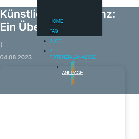
Künstliche Intelligenz:
HOME
Ein Überblick
FAQ
BLOG
}
KI-
04.08.2023
POTENZIALANALYSE
ANFRAGE